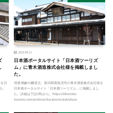
2019.09.15
ズ
日本酒ポータルサイト「日本酒ツーリズ
し
ム」に青木酒造株式会社様を掲載しまし
た。
様を日
清酒 鶴齢の醸造元、新潟県南魚沼市の青木酒造株式会社様を
た。
日本酒ポータルサイト「日本酒ツーリズム」に掲載しまし
た。詳細は下記URLから。https://nihonshu-
tourism.com/archives/kuramoto/aokishuzo