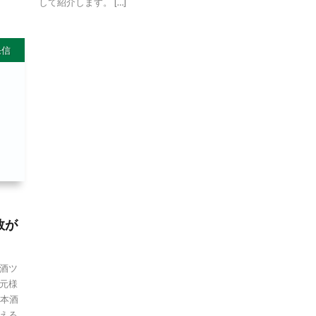
して紹介します。 […]
発信
数が
酒ツ
元様
日本酒
える