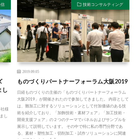
発信
技術コンサルティング
2019.09.05
ズ
ものづくりパートナーフォーラム大阪2019
まし
日経ものづくりの主催の「ものづくりパートナーフォーラム
大阪2019」が開催されたので参加してきました。 内容として
は、難加工に対するソリューションとして付加価値のある技
会社様
術を紹介しており、「加飾技術・素材フェア」「加工技術・
まし
開発支援フェア」の２つのテーマでパネルおよびサンプルを
展示して説明しています。 その中で特に私の専門分野であ
る、素材・塑性加工・切削加工・試作ソリューションに関連