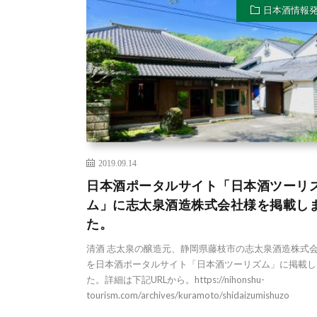
日本酒情報
2019.09.14
日本酒ポータルサイト「日本酒ツーリ
ム」に志太泉酒造株式会社様を掲載し
た。
清酒 志太泉の醸造元、静岡県藤枝市の志太泉酒造株式
を日本酒ポータルサイト「日本酒ツーリズム」に掲載し
た。詳細は下記URLから。https://nihonshu-
tourism.com/archives/kuramoto/shidaizumishuzo