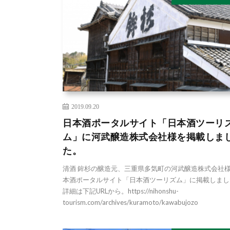
2019.09.20
日本酒ポータルサイト「日本酒ツーリ
ム」に河武醸造株式会社様を掲載しま
た。
清酒 鉾杉の醸造元、三重県多気町の河武醸造株式会社
本酒ポータルサイト「日本酒ツーリズム」に掲載しまし
詳細は下記URLから。https://nihonshu-
tourism.com/archives/kuramoto/kawabujozo