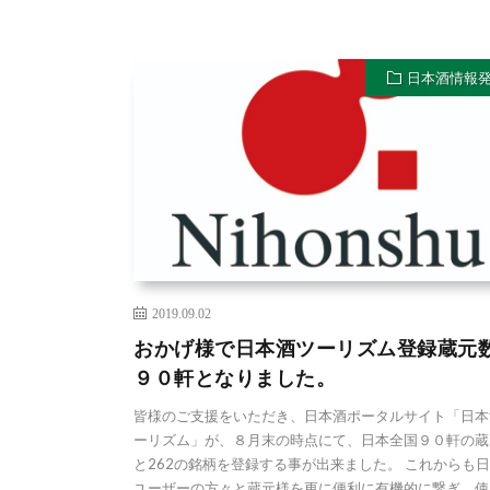
日本酒情報
2019.09.02
おかげ様で日本酒ツーリズム登録蔵元
９０軒となりました。
皆様のご支援をいただき、日本酒ポータルサイト「日本
ーリズム」が、８月末の時点にて、日本全国９０軒の蔵
と262の銘柄を登録する事が出来ました。 これからも
ユーザーの方々と蔵元様を更に便利に有機的に繋ぎ、使