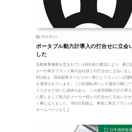
2019.09.23
ポータブル動力計導入の打合せに立会
した
自動車整備業を営まれているB社様の要請により、動力
カーの東京プラント株式会社様との打合せに立会いまし
B社様は、現在顧客サービスの一環としてエンジン試運
を運用されています。この試運転用ベンチ製作の際にア
イスさせて頂いた経緯もあり、この度簡易動力計の導入
に際しまして動力計メーカー様との打合せに立会いさせ
く事になりました。 B社社長様は、事前に東京プラント
ホームページか […]
日本酒情報