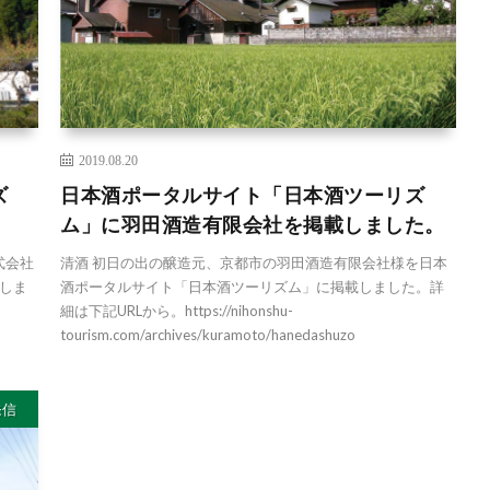
2019.08.20
ズ
日本酒ポータルサイト「日本酒ツーリズ
。
ム」に羽田酒造有限会社を掲載しました。
式会社
清酒 初日の出の醸造元、京都市の羽田酒造有限会社様を日本
しま
酒ポータルサイト「日本酒ツーリズム」に掲載しました。詳
細は下記URLから。https://nihonshu-
tourism.com/archives/kuramoto/hanedashuzo
発信