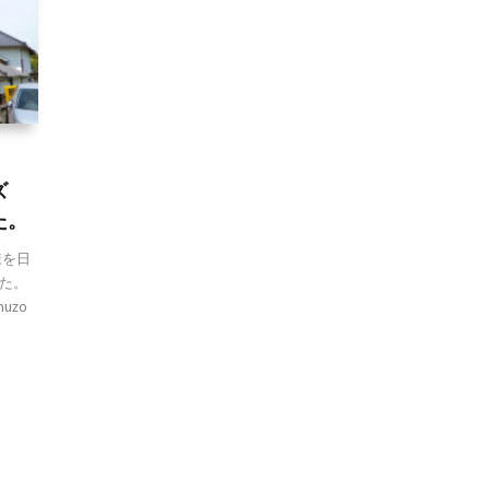
ズ
た。
様を日
た。
huzo