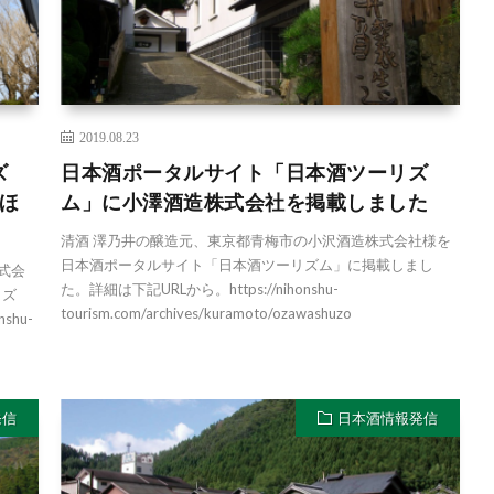
2019.08.23
ズ
日本酒ポータルサイト「日本酒ツーリズ
ほ
ム」に小澤酒造株式会社を掲載しました
清酒 澤乃井の醸造元、東京都青梅市の小沢酒造株式会社様を
日本酒ポータルサイト「日本酒ツーリズム」に掲載しまし
式会
た。詳細は下記URLから。https://nihonshu-
リズ
tourism.com/archives/kuramoto/ozawashuzo
shu-
発信
日本酒情報発信