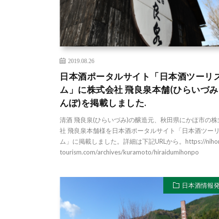
2019.08.26
日本酒ポータルサイト「日本酒ツーリ
ム」に株式会社 飛良泉本舗(ひらいづみ
んぽ)を掲載しました.
清酒 飛良泉(ひらいづみ)の醸造元、秋田県にかほ市の株
社 飛良泉本舗様を日本酒ポータルサイト「日本酒ツー
ム」に掲載しました。詳細は下記URLから。https://nihon
tourism.com/archives/kuramoto/hiraidumihonpo
日本酒情報