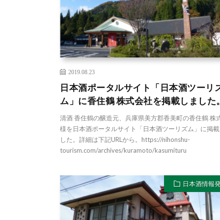
2019.08.23
日本酒ポータルサイト「日本酒ツーリ
ム」に香住鶴 株式会社を掲載しました
清酒 香住鶴の醸造元、兵庫県美方郡香美町の香住鶴 株
様を日本酒ポータルサイト「日本酒ツーリズム」に掲載
した。詳細は下記URLから。https://nihonshu-
tourism.com/archives/kuramoto/kasumituru
日本酒情報